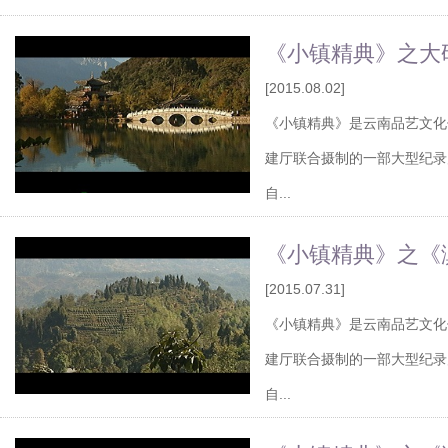
《小镇精典》之大
[2015.08.02]
《小镇精典》是云南品艺文化
建厅联合摄制的一部大型纪录
自...
《小镇精典》之《
[2015.07.31]
《小镇精典》是云南品艺文化
建厅联合摄制的一部大型纪录
自...