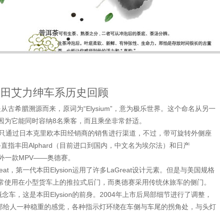
本田艾力绅车系历史回顾
on”是从古希腊溯源而来，原词为“Elysium”，意为极乐世界。这个命名从另一
上，因为它能同时容纳8名乘客，而且乘坐非常舒适。
上市，只通过日本克里欧本田经销商的销售进行渠道，不过，带可旋转外侧座
直指丰田Alphard（目前进口到国内，中文名为埃尔法）和日产
另外一款MPV——奥德赛。
，第一代本田Elysion运用了许多LaGreat设计元素。但是与美国规格
用通常使用在小型货车上的推拉式后门，而奥德赛采用传统休旅车的侧门。
PV概念车，这是本田Elysion的前身。2004年上市后局部细节进行了调整，
部给人一种稳重的感觉，各种指示灯环绕在车侧与车尾的拐角处，与头灯