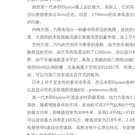
虽然第一代本田Elysion看上去比较大。实际上，它的车身
仅比奥德赛多出3mm左右。但是，1790mm的车身高度
的印象。
内饰方面，力图表现出一种豪华而舒适的氛围，改款的本田
透，大面积的木纹面板流露出典雅高贵的豪华感，加上尽
空间方面，70%的空间作为乘客的座舱，低平的车厢地板
敞舒适的空间。由于车内高度达到了1265mm，所以设计
野。由于车厢地面是水平的，再加上宽敞的前门和电动侧
按照60/40比例折叠，后备厢最大空间达到1057升。
候，可以与第三排形成会议厅式的格局。
日本人对于安全性的要求非常高，所以本田Elysion
以及提示司机采取预防措施的E－pretension系统。
第一代本田Elysion可选装全时四驱系统，动力方面有2.4
系统，随着驾驶条件的不同，发动机可在3个气缸和6个气
的最大功率，而峰值扭矩为309牛米。采用2.4升4缸i-
可以提供最大功率是160马力，峰值扭矩为218牛米。2.
机都使用5速自动变速箱，虽然没有什么突出特点，但是