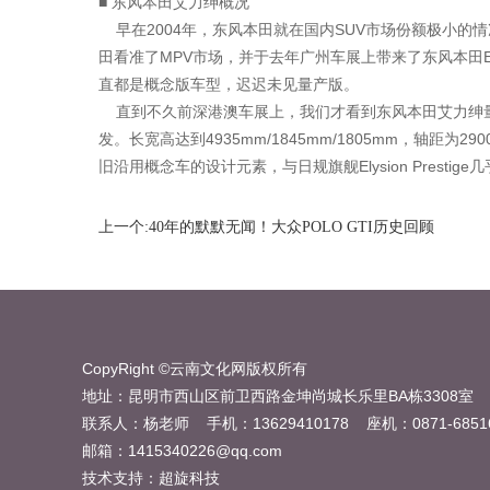
■ 东风本田艾力绅概况
早在2004年，东风本田就在国内SUV市场份额极小的情
田看准了MPV市场，并于去年广州车展上带来了东风本田E
直都是概念版车型，迟迟未见量产版。
直到不久前深港澳车展上，我们才看到东风本田艾力绅量
发。长宽高达到4935mm/1845mm/1805mm，轴
旧沿用概念车的设计元素，与日规旗舰Elysion Pres
上一个:40年的默默无闻！大众POLO GTI历史回顾
CopyRight ©云南文化网版权所有
地址：昆明市西山区前卫西路金坤尚城长乐里BA栋3308室
联系人：杨老师 手机：13629410178 座机：0871-68516
邮箱：1415340226@qq.com
技术支持：
超旋科技