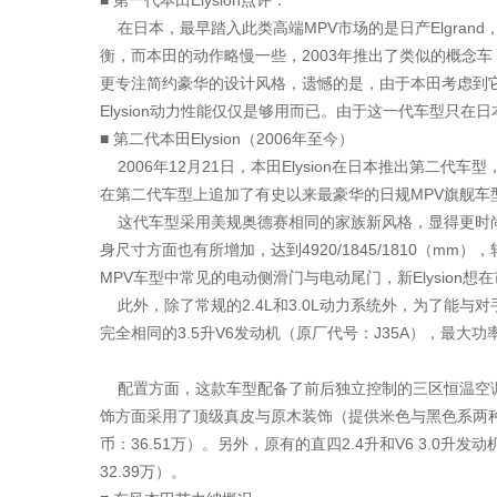
■ 第一代本田Elysion点评：
在日本，最早踏入此类高端MPV市场的是日产Elgrand，由于
衡，而本田的动作略慢一些，2003年推出了类似的概念车，并且
更专注简约豪华的设计风格，遗憾的是，由于本田考虑到
Elysion动力性能仅仅是够用而已。由于这一代车型只
■ 第二代本田Elysion（2006年至今）
2006年12月21日，本田Elysion在日本推出第二代车型
在第二代车型上追加了有史以来最豪华的日规MPV旗舰车型Elysi
这代车型采用美规奥德赛相同的家族新风格，显得更时尚
身尺寸方面也有所增加，达到4920/1845/1810（m
MPV车型中常见的电动侧滑门与电动尾门，新Elysion想
此外，除了常规的2.4L和3.0L动力系统外，为了能与对手平起平
完全相同的3.5升V6发动机（原厂代号：J35A），最大
配置方面，这款车型配备了前后独立控制的三区恒温空调
饰方面采用了顶级真皮与原木装饰（提供米色与黑色系两种搭配
币：36.51万）。另外，原有的直四2.4升和V6 3.0升发动
32.39万）。