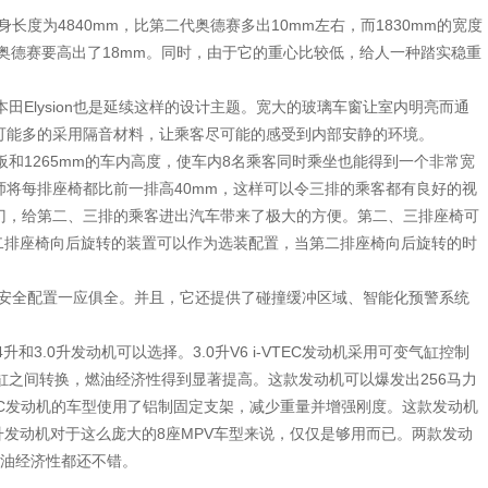
长度为4840mm，比第二代奥德赛多出10mm左右，而1830mm的宽度
比奥德赛要高出了18mm。同时，由于它的重心比较低，给人一种踏实稳重
Elysion也是延续这样的设计主题。宽大的玻璃车窗让室内明亮而通
可能多的采用隔音材料，让乘客尽可能的感受到内部安静的环境。
和1265mm的车内高度，使车内8名乘客同时乘坐也能得到一个非常宽
师将每排座椅都比前一排高40mm，这样可以令三排的乘客都有良好的视
门，给第二、三排的乘客进出汽车带来了极大的方便。第二、三排座椅可
而第二排座椅向后旋转的装置可以作为选装配置，当第二排座椅向后旋转的时
各种安全配置一应俱全。并且，它还提供了碰撞缓冲区域、智能化预警系统
升和3.0升发动机可以选择。3.0升V6 i-VTEC发动机采用可变气缸控制
缸之间转换，燃油经济性得到显著提高。这款发动机可以爆发出256马力
VTEC发动机的车型使用了铝制固定支架，减少重量并增强刚度。这款发动机
4升发动机对于这么庞大的8座MPV车型来说，仅仅是够用而已。两款发动
燃油经济性都还不错。