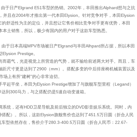
日产Elgrand E51车型的热销。2002年，丰田推出Alphard想与之抗
在2004年才推出第一代本田Elysion。针对竞争对手，本田Elysion
它的舒适性为主的定位，并且想让它售价相比竞争对手更有优势，本田
在日本本土销售，所以，极少有国内的用户对于这款车型熟悉。
，由于日本高端MPV市场被日产Elgrand与丰田Alhpard所占据，所以本田
on Prestige。
而霸气，光是视觉上所营造的气势，就不输给前述两大对手。而且，车
m），轴距尺寸更是达到了2900（mm）。搭配多变的中后排座椅机械装置以及
在市场上有所“建树”的心非常迫切。
坐，本田为Elysion Prestige增加了与旗舰车型里程（Legand）
功率达到300马力，与之搭配仍是5速自动变速箱。
系统，还有HDD卫星导航及前后独立的DVD影音娱乐系统。同时，内
）。所以，这款Elysion旗舰售价也达到了451.5万日圆（折合人民
机车型依然存在，售价介于280.3-400.5万日圆（折合人民币：22.67-