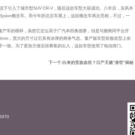
况下引入了城市型SUV CR-V，随后这款车型大获成功。八年后，东风本
lysion概念车。而今年的北京车展上，这款概念车再次亮相，不过，一
产车的模样，虽然它定位高于广汽本田奥德赛，但是与雅阁同平台开
距为2900mm，宽大的尺寸让它具有浓厚的商务气息。量产版车型前脸造型上依
tige几乎一致。为了更加方便后排乘客的出入，这款车型使用了电动滑门。
下一个:白来的贵族血统？日产天籁“身世”揭秘
970